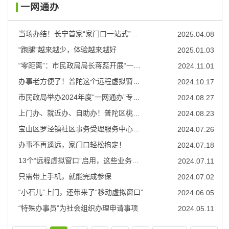
一网通办
当场办结！长宁首家“家门口一站式”民政服务站，“全馨”启用
2025.04.08
“跑腿”越来越少，体验越来越好
2025.01.03
“零距离”：市民政局局长蒋蕊开展“一网通办”领导帮办活动
2024.11.01
办事老方便了！普陀这个远程虚拟窗口服务架起“温馨桥梁”
2024.10.17
市民政局举办2024年度“一网通办”专项立功竞赛（社区事务受理赛区）集体赛暨个人赛风采展示活动
2024.08.27
上门办、就近办、自助办！普陀区桃浦镇数字赋能打造政务服务覆盖网
2024.08.23
宝山区罗泾镇社区事务受理服务中心为“侬”服务再升级
2024.07.26
办事不再遥远，家门口轻松搞定！
2024.07.18
13个“远程虚拟窗口”启用，这些业务在家门口即可办理
2024.07.11
只需带上手机，就能完成参保
2024.07.02
“小石儿”上门，还带来了“移动虚拟窗口”
2024.06.05
“特殊办事员”为社会组织办理申请事项
2024.05.11