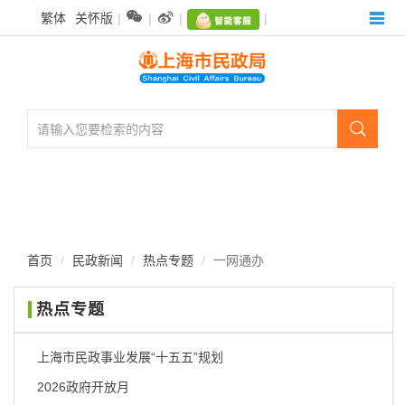
无


繁体
关怀版
|
|
|
|
障
碍
操
作
说
明

跳
转
到
网
站
导
航
首页
民政新闻
热点专题
一网通办
区
跳
热点专题
转
到
主
上海市民政事业发展“十五五”规划
要
2026政府开放月
内