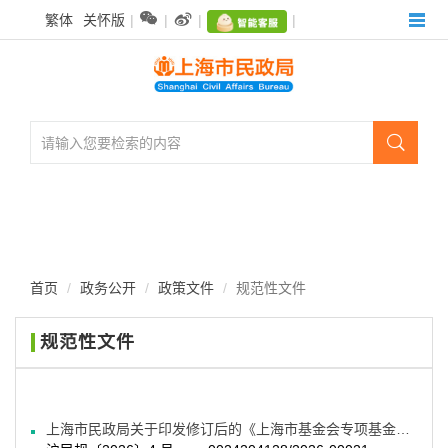
无


繁体
关怀版
|
|
|
|
障
碍
操
作
说
明

跳
转
到
网
站
导
航
首页
政务公开
政策文件
规范性文件
区
跳
规范性文件
转
到
主
要
上海市民政局关于印发修订后的《上海市基金会专项基金管理办法》的通知
内