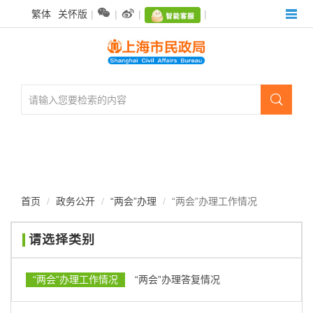
无


繁体
关怀版
|
|
|
|
障
碍
操
作
说
明

跳
转
到
网
站
导
航
首页
政务公开
“两会”办理
“两会”办理工作情况
区
跳
请选择类别
转
到
主
“两会”办理工作情况
“两会”办理答复情况
要
内