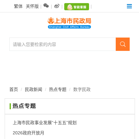
无


繁体
关怀版
|
|
|
|
障
碍
操
作
说
明

跳
转
到
网
站
导
航
首页
民政新闻
热点专题
数字民政
区
跳
热点专题
转
到
主
上海市民政事业发展“十五五”规划
要
2026政府开放月
内