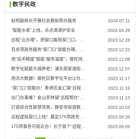
数字民政
赵明副局长开展社会救助帮办服务
2024.07.11
“智能水表”上线，点点滴滴护安全
2024.04.28
远程“云办理”，把窗口搬到家门口，本市社区事务受理服务向市民身边延伸
2023.12.28
百余项政务服务“家门口”就能办理，奉贤奉城镇“远程虚拟窗口”启用！
2023.12.22
用“技术精度”赋能“服务温度”，普陀持续推广智慧健康养老应用
2023.12.08
数字化赋能大城养老！浦东周家渡街道的智慧化助餐“全年不打烊”
2023.12.07
用活大数据！普陀区数字化平台让社会救助更智能
2023.11.17
“家门口”就能办！奉贤区金汇镇“远程帮办”方便村民就近办事
2023.11.16
出门办事难？金山亭林镇“远程帮办”解难题
2023.11.13
打造综合性智慧场景，静安寺街道数字赋能精准救助
2023.10.03
远程虚拟窗口上线！嘉定175项政务服务不见面也能办
2023.09.20
175项事务可就近办！长宁首个“远程虚拟窗口”上线
2023.09.05