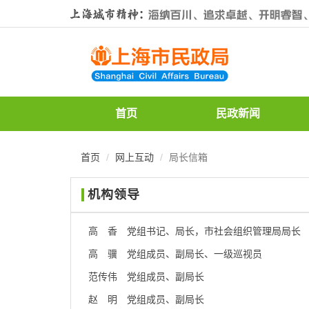
无
障
碍
操
作
说
明
跳
首页
民政新闻
转
到
网
首页
网上互动
局长信箱
站
导
机构领导
航
区
跳
高 香
党组书记、局长，市社会组织管理局局长
转
到
高 骥
党组成员、副局长、一级巡视员
主
范传伟
党组成员、副局长
要
内
赵 明
党组成员、副局长