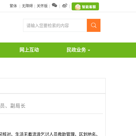


繁体
|
无障碍
|
关怀版
|
|
|

网上互动
民政业务
员、副局长
况核对、生活无着流浪乞讨人员救助管理、区划地名、