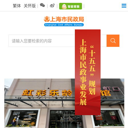
无


繁体
关怀版
|
|
|
|
障
碍
操
作
说
明

跳
转
到
网
站
导
航
区
跳
转
到
主
关闭
要
内