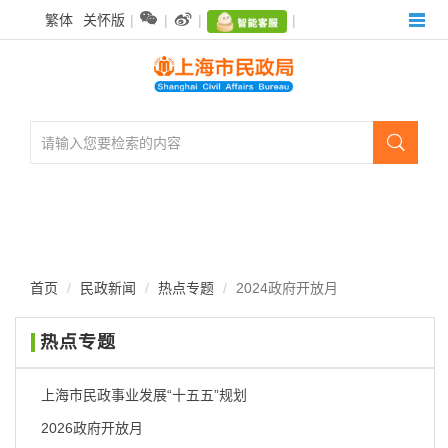
无


繁体
关怀版
|
|
|
|
障
碍
操
作
说
明

跳
转
到
网
站
导
航
首页
民政新闻
热点专题
2024政府开放月
区
跳
热点专题
转
到
主
上海市民政事业发展“十五五”规划
要
2026政府开放月
内