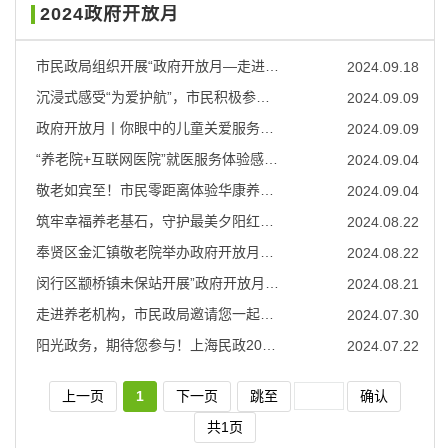
2024政府开放月
市民政局组织开展“政府开放月—走进养老机构”系列活动精彩回顾
2024.09.18
沉浸式感受“为爱护航”，市民积极参加“政府开放月”活动
2024.09.09
政府开放月丨你眼中的儿童关爱服务中心是怎样的？快来看看吧
2024.09.09
“养老院+互联网医院”就医服务体验感如何？松江社会福利院邀请市民现场感受
2024.09.04
敬老如宾至！市民零距离体验华康养老院生活
2024.09.04
筑牢幸福养老基石，守护最美夕阳红——2024年杨浦区民政局政府开放月专题活动举办
2024.08.22
奉贤区金汇镇敬老院举办政府开放月活动
2024.08.22
闵行区颛桥镇未保站开展”政府开放月“活动
2024.08.21
走进养老机构，市民政局邀请您一起参与体验！
2024.07.30
阳光政务，期待您参与！上海民政2024年“政府开放月”活动即将启动
2024.07.22
上一页
1
下一页
跳至
确认
共1页