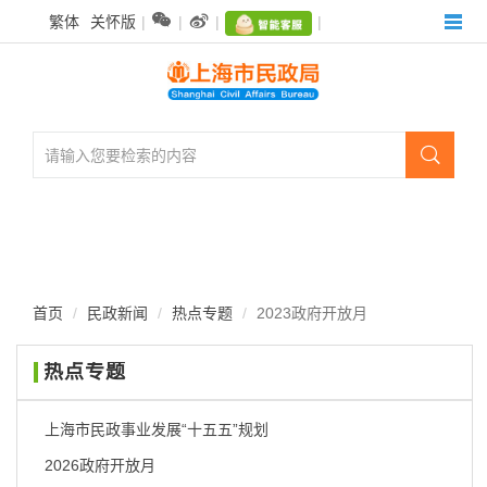
无


繁体
关怀版
|
|
|
|
障
碍
操
作
说
明

跳
转
到
网
站
导
航
首页
民政新闻
热点专题
2023政府开放月
区
跳
热点专题
转
到
主
上海市民政事业发展“十五五”规划
要
2026政府开放月
内