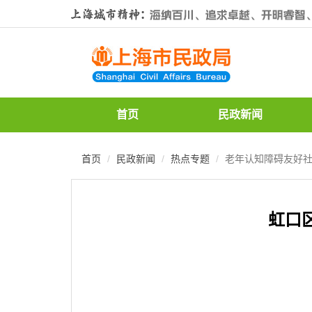
无
障
碍
操
作
说
明
跳
首页
民政新闻
转
到
网
首页
民政新闻
热点专题
老年认知障碍友好
站
导
航
区
虹口
跳
转
到
主
要
内