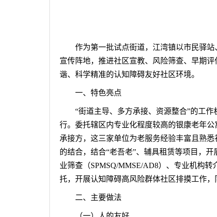
容
区
域
作为第一批试点街道，江湾镇以市民驿站
宣传阵地，推进社区宣教、风险筛查、早期评
谐、科学精准的认知障碍友好社区环境。
一、
特色亮点
“街道主导、多方承接、资源整合”的工
行。委托辖区内专业化程度较高的银康老年公
承接方，这三家单位为老服务经验丰富且熟悉
的结合，结合“老吾老”、辅具租赁等项目，
业筛查（SPMSQ/MMSE/AD8）、专
托，开展认知障碍高风险群体社区排摸工作，
二、
主要做法
（
一
）
人的友好