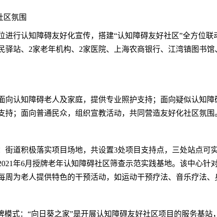
社区氛围
位进行认知障碍友好化宣传，搭建
“认知障碍友好社区”全方位
市民驿站、2家老年机构、2家医院、上海农商银行、江湾镇图书馆
面向认知障碍老人及家庭，提供专业照护支持；面向疑似认知障
支持；面向普通民众，组织宣教活动，共同营造友好化社区氛围
：街道积极落实项目场地，共设置
3处项目支持点，三处站点可实
021年6月授牌老年认知障碍社区筛查示范实践基地。该中心针
每周为老人提供特色的干预活动，如运动干预疗法、音乐疗法、
牌模式：“向日葵之家”是开展认知障碍友好社区项目的服务基站