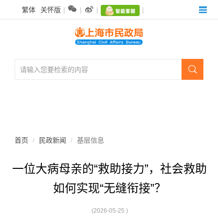
无


繁体
关怀版
|
|
|
|
障
碍
操
作
说
明

跳
转
到
网
站
导
航
首页
民政新闻
基层信息
区
跳
一位大病母亲的“救助接力”，社会救助
转
到
如何实现“无缝衔接”？
主
要
内
(2026-05-25 )