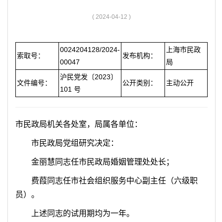
容
区
( 2024-04-12 )
域
0024204128/2024-
上海市民政
索取号：
发布机构：
00047
局
沪民党发〔2023〕
文件编号：
公开类别：
主动公开
101 号
市民政局机关各处室，局属各单位
：
市民政局党组研究决定：
金丽慧同志任市民政局婚姻管理处处长；
费葭同志任市社会组织服务中心副主任（六级职
员）。
上述同志的试用期均为一年。