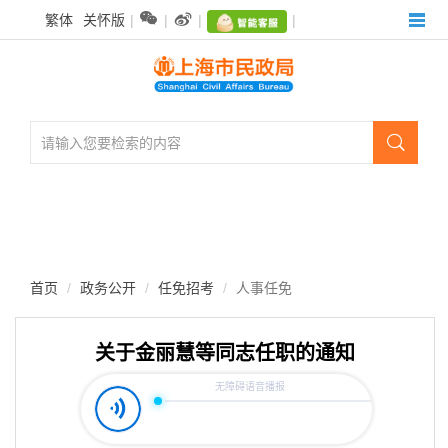
无


繁体
关怀版
|
|
|
|
障
碍
操
作
说
明

跳
转
到
网
站
导
航
首页
政务公开
任免招考
人事任免
区
跳
转
关于金丽慧等同志任职的通知
到
主
要
内