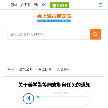
无


繁体
关怀版
|
|
|
|
障
碍
操
作
说
明

跳
转
到
网
站
导
航
首页
政务公开
任免招考
人事任免
区
跳
转
关于姜学勤等同志职务任免的通知
到
主
要
内