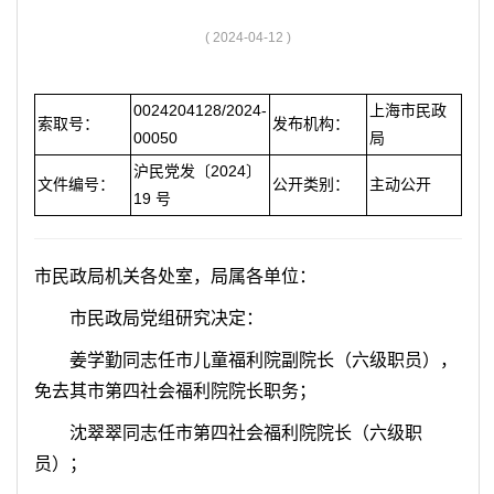
容
区
( 2024-04-12 )
域
0024204128/2024-
上海市民政
索取号：
发布机构：
00050
局
沪民党发〔2024〕
文件编号：
公开类别：
主动公开
19 号
市民政
局机关各处室，局属各单位：
市民政局
党组研究决定
：
姜学勤同志任市儿童福利院副院长（六级职员），
免去其市第四社会福利院院长职务；
沈翠翠同志任市第四社会福利院院长（六级职
员）；