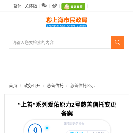
无


繁体
关怀版
|
|
|
|
障
碍
操
作
说
明

跳
转
到
网
站
导
航
首页
政务公开
慈善信托
慈善信托公示
区
跳
转
“上善”系列爱佑原力2号慈善信托变更
到
备案
主
要
内