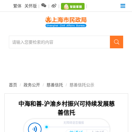
无


繁体
关怀版
|
|
|
|
障
碍
操
作
说
明

跳
转
到
网
站
导
航
首页
政务公开
慈善信托
慈善信托公示
区
跳
转
中海和善-沪渝乡村振兴可持续发展慈
到
善信托
主
要
内