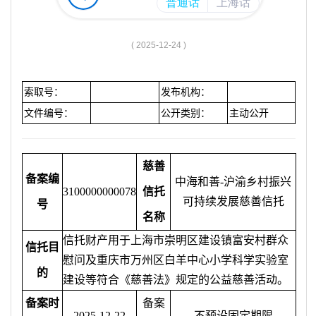
容
区
域
( 2025-12-24 )
索取号：
发布机构：
文件编号：
公开类别：
主动公开
慈善
备案编
中海和善
-沪渝乡村振兴
31000000000
78
信托
可持续发展慈善信托
号
名称
信托财产用于上海市崇明区建设镇富安村群众
信托目
慰问及重庆市万州区白羊中心小学科学实验室
的
建设等符合《慈善法》规定的公益慈善活动。
备案时
备案
202
5
-
12
-
22
不预设固定期限