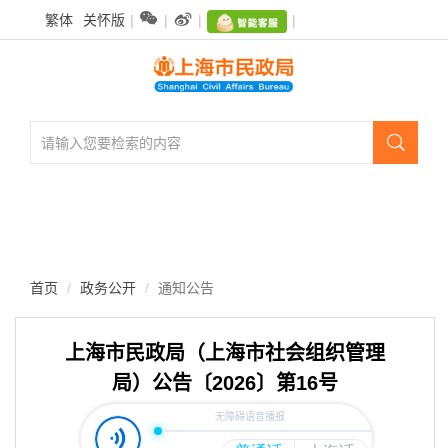
无


繁体
关怀版
|
|
|
|
障
碍
操
作
说
明

跳
转
到
网
站
导
航
首页
政务公开
通知公告
区
跳
转
上海市民政局（上海市社会组织管理
到
局）公告〔2026〕第16号
主
要
内