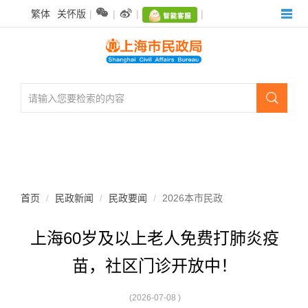
无


繁体
关怀版
|
|
|
|
障
碍
操
作
说
明

跳
转
到
网
站
导
航
首页
民政新闻
民政要闻
2026本市民政
区
跳
上海60岁及以上老人免费打肺炎疫
转
到
苗，社区门诊开放中！
主
要
内
(2026-07-08 )