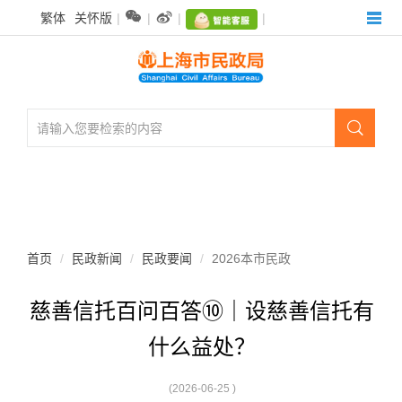
无


繁体
关怀版
|
|
|
|
障
碍
操
作
说
明

跳
转
到
网
站
导
航
首页
民政新闻
民政要闻
2026本市民政
区
跳
慈善信托百问百答⑩｜设慈善信托有
转
到
什么益处？
主
要
内
(2026-06-25 )