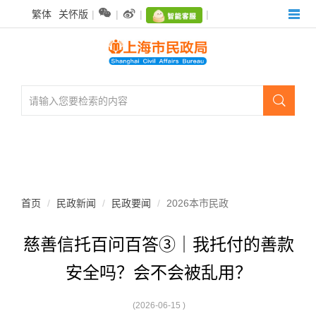
无


繁体
关怀版
|
|
|
|
障
碍
操
作
说
明

跳
转
到
网
站
导
航
首页
民政新闻
民政要闻
2026本市民政
区
跳
慈善信托百问百答③｜我托付的善款
转
到
安全吗？会不会被乱用？
主
要
内
(2026-06-15 )