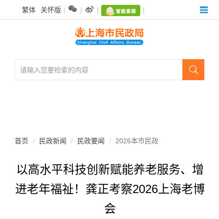
无


繁体
关怀版
|
|
|
|
障
碍
操
作
说
明

跳
转
到
网
站
导
航
首页
民政新闻
民政要闻
2026本市民政
区
跳
以高水平科技创新赋能养老服务、增
转
到
进老年福祉！龚正考察2026上海老博
主
要
会
内