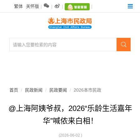
无


繁体
关怀版
|
|
|
|
障
碍
操
作
说
明

跳
转
到
网
站
导
航
首页
民政新闻
民政要闻
2026本市民政
区
跳
@上海阿姨爷叔，2026“乐龄生活嘉年
转
到
华”喊侬来白相！
主
要
内
(2026-06-02 )