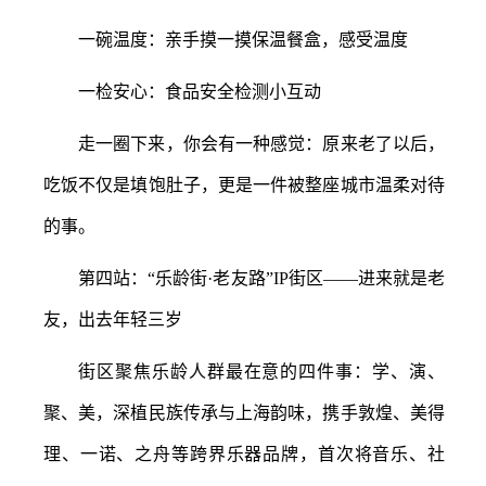
一碗温度：亲手摸一摸保温餐盒，感受温度
一检安心：食品安全检测小互动
走一圈下来，你会有一种感觉：原来老了以后，
吃饭不仅是填饱肚子，更是一件被整座城市温柔对待
的事。
第四站：
“乐龄街·老友路”IP街区——进来就是老
友，出去年轻三岁
街区聚焦乐龄人群最在意的四件事：学、演、
聚、美，深植民族传承与上海韵味，携手敦煌、美得
理、一诺、之舟等跨界乐器品牌，首次将音乐、社