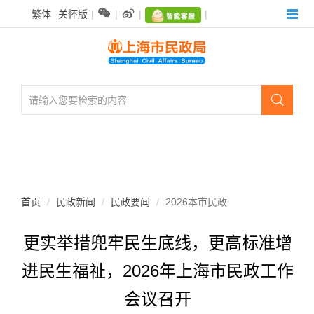
无


繁体
关怀版
|
|
|
|
障
碍
操
作
说
明

跳
转
到
网
站
导
航
首页
民政新闻
民政要闻
2026本市民政
区
跳
更实举措兜牢民生底线，更高标准增
转
到
进民生福祉，2026年上海市民政工作
主
要
会议召开
内