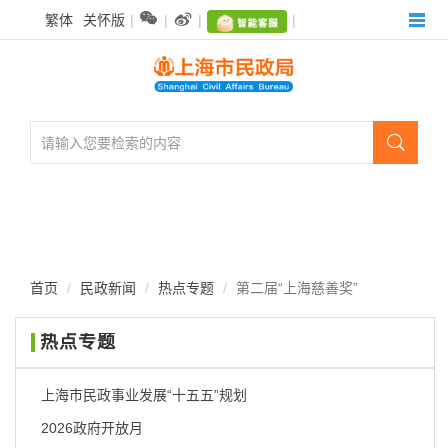
无


繁体
关怀版
|
|
|
|
障
碍
操
作
说
明

跳
转
到
网
站
导
航
首页
民政新闻
热点专题
第二届“上海慈善奖”
区
跳
热点专题
转
到
主
上海市民政事业发展“十五五”规划
要
2026政府开放月
内