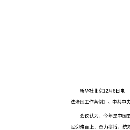
容
区
域
新华社北京12月8日电 中
法治国工作条例》。中共中
会议认为，今年是中国式现
民迎难而上、奋力拼搏，统