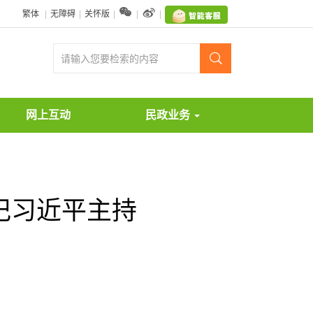


繁体
|
无障碍
|
关怀版
|
|
|

网上互动
民政业务
记习近平主持