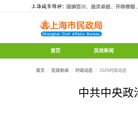
无
障
碍
操
作
说
明
跳
首页
民政新闻
转
到
网
首页
民政新闻
时政动态
2025时政动态
站
导
航
中共中央政
区
跳
转
到
主
要
内