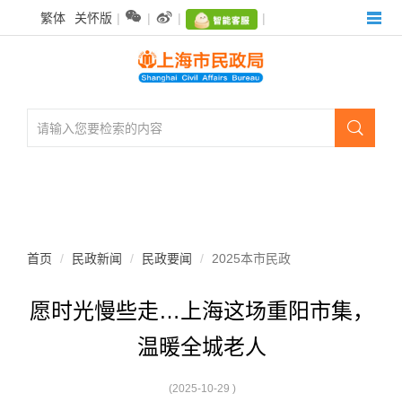
无


繁体
关怀版
|
|
|
|
障
碍
操
作
说
明

跳
转
到
网
站
导
航
首页
民政新闻
民政要闻
2025本市民政
区
跳
愿时光慢些走…上海这场重阳市集，
转
到
温暖全城老人
主
要
内
(2025-10-29 )